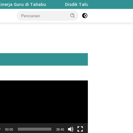
 di Taliabu
Disdik Taliabu Gagas Hari Belajar Guru, B
utar
o
00:00
38:45