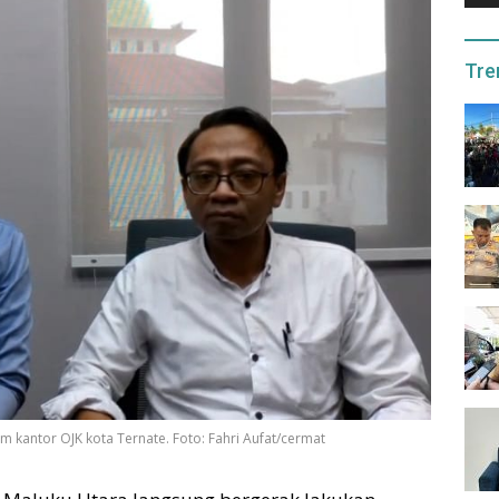
Tre
am kantor OJK kota Ternate. Foto: Fahri Aufat/cermat