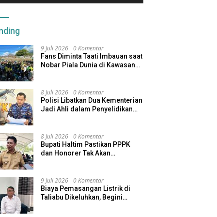
nding
9 Juli 2026
0 Komentar
Fans Diminta Taati Imbauan saat
Nobar Piala Dunia di Kawasan
Benteng Oranje
8 Juli 2026
0 Komentar
Polisi Libatkan Dua Kementerian
Jadi Ahli dalam Penyelidikan
Kapal Pengangkut Ore Nikel
Tenggelam di Halteng
8 Juli 2026
0 Komentar
Bupati Haltim Pastikan PPPK
dan Honorer Tak Akan
Dirumahkan, Pemda Siapkan
Skema Alternatif
9 Juli 2026
0 Komentar
Biaya Pemasangan Listrik di
Taliabu Dikeluhkan, Begini
Respons PLN