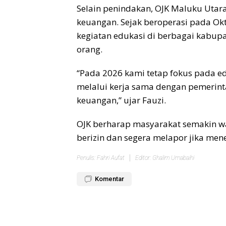
Selain penindakan, OJK Maluku Uta
keuangan. Sejak beroperasi pada Okt
kegiatan edukasi di berbagai kabupat
orang.
“Pada 2026 kami tetap fokus pada e
melalui kerja sama dengan pemerint
keuangan,” ujar Fauzi.
OJK berharap masyarakat semakin wa
berizin dan segera melapor jika m
Penulis: Fahri Aufat
Editor: Ghalim Umabaihi
Komentar