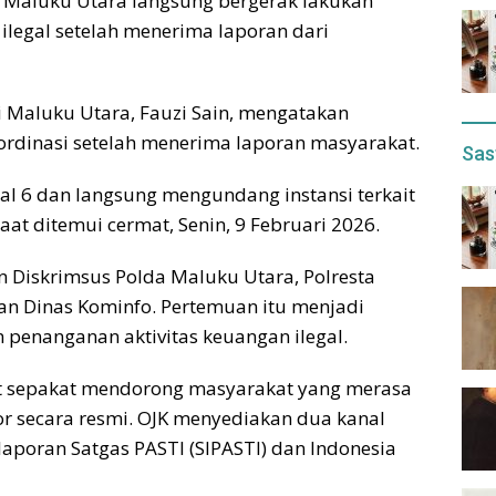
si Maluku Utara langsung bergerak lakukan
ilegal setelah menerima laporan dari
i Maluku Utara, Fauzi Sain, mengatakan
ordinasi setelah menerima laporan masyarakat.
Sas
l 6 dan langsung mengundang instansi terkait
saat ditemui cermat, Senin, 9 Februari 2026.
n Diskrimsus Polda Maluku Utara, Polresta
 dan Dinas Kominfo. Pertemuan itu menjadi
m penanganan aktivitas keuangan ilegal.
at sepakat mendorong masyarakat yang merasa
r secara resmi. OJK menyediakan dua kanal
laporan Satgas PASTI (SIPASTI) dan Indonesia