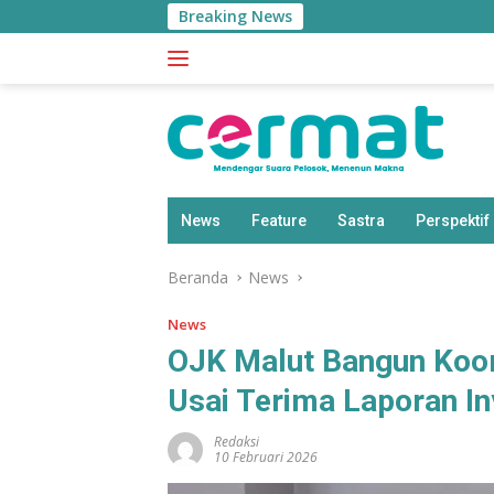
Langsung
Breaking News
ke
konten
News
Feature
Sastra
Perspektif
Beranda
News
News
OJK Malut Bangun Koor
Usai Terima Laporan Inv
Redaksi
10 Februari 2026