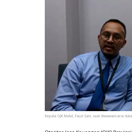
Kepala OJK Malut, Fauzi Sain, saat diwawancarai dal