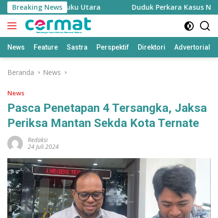
Langsung
h Ditanam di Maluku Utara
Breaking News
Duduk Perkara Kasus Nurjaya
ke
konten
News
Feature
Sastra
Perspektif
Direktori
Advertorial
Beranda
News
News
Pasca Penetapan 4 Tersangka, Jaksa
Periksa Mantan Sekda Kota Ternate
Redaksi
24 Juli 2024