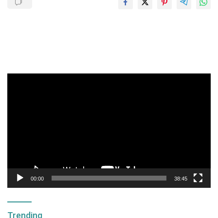
Pemutar
Video
00:00
38:45
Trending