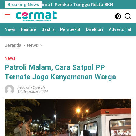
Langsung
liabu Belum Definitif, Pemkab Tunggu Restu BKN
Breaking News
Inside
ke
konten
News
Feature
Sastra
Perspektif
Direktori
Advertorial
Beranda
News
News
Patroli Malam, Cara Satpol PP
Ternate Jaga Kenyamanan Warga
Redaksi
-
Daerah
12 Desember 2024