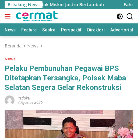
Langsung
inggi, Penduduk Miskin Justru Bertambah
Breaking News
Fahreza Oga
ke
konten
News
Feature
Sastra
Perspektif
Direktori
Advertorial
Beranda
News
News
Pelaku Pembunuhan Pegawai BPS
Ditetapkan Tersangka, Polsek Maba
Selatan Segera Gelar Rekonstruksi
Redaksi
7 Agustus 2025