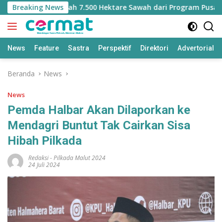
Langsung
Kehilangan Jatah 7.500 Hektare Sawah dari Program Pusat
Breaking News
ke
konten
News
Feature
Sastra
Perspektif
Direktori
Advertorial
Beranda
News
News
Pemda Halbar Akan Dilaporkan ke
Mendagri Buntut Tak Cairkan Sisa
Hibah Pilkada
Redaksi
-
Pilkada Malut 2024
24 Juli 2024