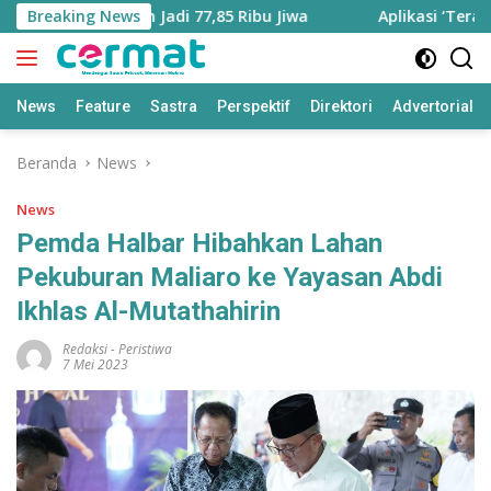
Langsung
ra Bertambah Jadi 77,85 Ribu Jiwa
Breaking News
Aplikasi ‘Teras Pend
ke
konten
News
Feature
Sastra
Perspektif
Direktori
Advertorial
Beranda
News
News
Pemda Halbar Hibahkan Lahan
Pekuburan Maliaro ke Yayasan Abdi
Ikhlas Al-Mutathahirin
Redaksi
-
Peristiwa
7 Mei 2023