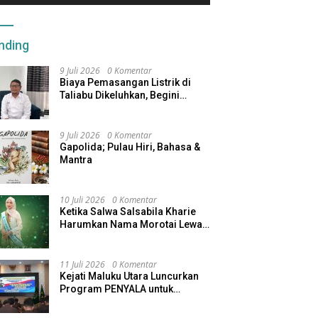
nding
9 Juli 2026
0 Komentar
Biaya Pemasangan Listrik di
Taliabu Dikeluhkan, Begini
Respons PLN
9 Juli 2026
0 Komentar
Gapolida; Pulau Hiri, Bahasa &
Mantra
10 Juli 2026
0 Komentar
Ketika Salwa Salsabila Kharie
Harumkan Nama Morotai Lewat
Duta Ekobudaya Indonesia
11 Juli 2026
0 Komentar
Kejati Maluku Utara Luncurkan
Program PENYALA untuk
Tingkatkan Kinerja Jaksa