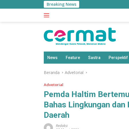
Langsung
Breaking News
ke
konten
News
Feature
Sastra
Perspektif
Beranda
Advetorial
Advetorial
Pemda Haltim Bertemu 
Bahas Lingkungan dan
Daerah
Redaksi