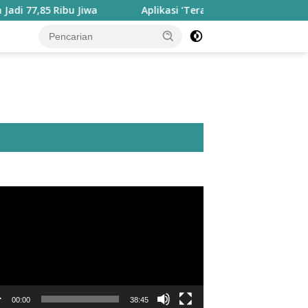
ibu Jiwa
Aplikasi ‘Teras Pendidikan’ Disiapkan untuk Pa
utar
o
00:00
38:45