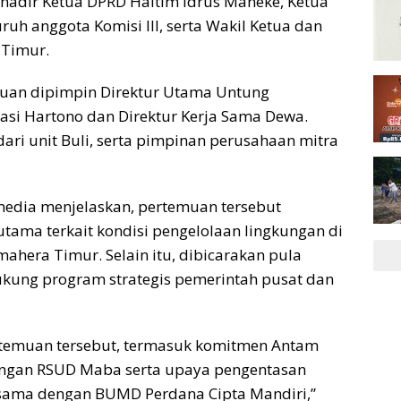
 hadir Ketua DPRD Haltim Idrus Maneke, Ketua
ruh anggota Komisi III, serta Wakil Ketua dan
 Timur.
muan dipimpin Direktur Utama Untung
asi Hartono dan Direktur Kerja Sama Dewa.
ari unit Buli, serta pimpinan perusahaan mitra
 media menjelaskan, pertemuan tersebut
tama terkait kondisi pengelolaan lingkungan di
ahera Timur. Selain itu, dibicarakan pula
kung program strategis pemerintah pusat dan
rtemuan tersebut, termasuk komitmen Antam
gan RSUD Maba serta upaya pengentasan
 sama dengan BUMD Perdana Cipta Mandiri,”