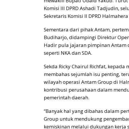
mewakili Bupati Ubaid Yakub. Turut
Komisi III DPRD Ashadi Tadjudin, selu
Sekretaris Komisi II DPRD Halmahera
Sementara dari pihak Antam, perte
Budiharjo, didampingi Direktur Oper
Hadir pula jajaran pimpinan Antam d
seperti NKA dan SDA.
Sekda Ricky Chairul Richfat, kepada
membahas sejumlah isu penting, teru
wilayah operasi Antam Group di Halm
kontribusi perusahaan dalam mendu
pemerintah daerah.
“Banyak hal yang dibahas dalam pe
Group untuk mendukung pengemban
kemiskinan melalui dukungan kerja