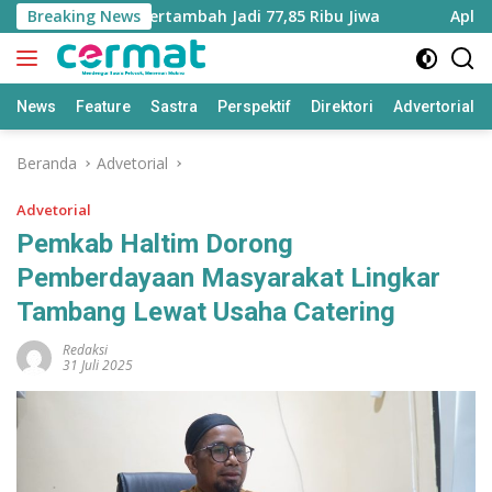
Langsung
Maluku Utara Bertambah Jadi 77,85 Ribu Jiwa
Breaking News
Aplikasi ‘
ke
konten
News
Feature
Sastra
Perspektif
Direktori
Advertorial
Beranda
Advetorial
Advetorial
Pemkab Haltim Dorong
Pemberdayaan Masyarakat Lingkar
Tambang Lewat Usaha Catering
Redaksi
31 Juli 2025