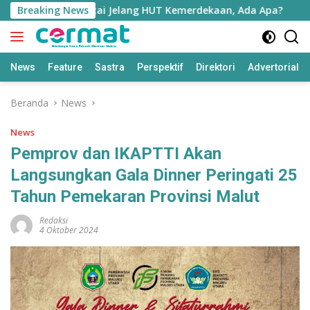
Langsung
I di Pulau Morotai Jelang HUT Kemerdekaan, Ada Apa?
Breaking News
E
ke
konten
News
Feature
Sastra
Perspektif
Direktori
Advertorial
Beranda
News
News
Pemprov dan IKAPTTI Akan
Langsungkan Gala Dinner Peringati 25
Tahun Pemekaran Provinsi Malut
Redaksi
4 Oktober 2024