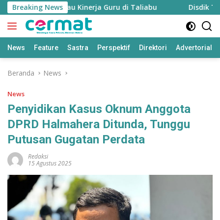
Langsung
pkan untuk Pantau Kinerja Guru di Taliabu
Breaking News
Disdik Taliab
ke
konten
News
Feature
Sastra
Perspektif
Direktori
Advertorial
Beranda
News
News
Penyidikan Kasus Oknum Anggota
DPRD Halmahera Ditunda, Tunggu
Putusan Gugatan Perdata
Redaksi
15 Agustus 2025