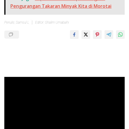
Pengurangan Takaran Minyak Kita di Morotai
Penulis: Samsul L
Editor: Ghalim Umabaihi
Pemutar
Video