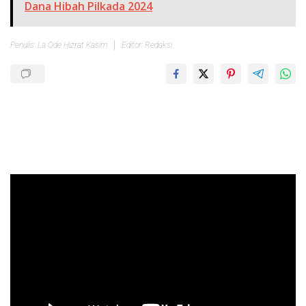
Dana Hibah Pilkada 2024
Penulis: La Ode Hizrat Kasim
Editor: Redaksi
Pemutar
Video