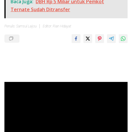
Baca Juga:
DBH Rp 5 Miliar untuk Pemkot
Ternate Sudah Ditransfer
Penulis: Samsul Laijou
Editor: Rian Hidayat
Pemutar
Video