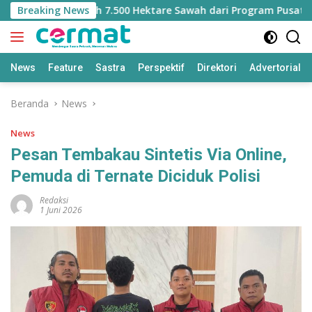
Langsung
ehilangan Jatah 7.500 Hektare Sawah dari Program Pusat
Breaking News
ke
konten
News
Feature
Sastra
Perspektif
Direktori
Advertorial
Beranda
News
News
Pesan Tembakau Sintetis Via Online,
Pemuda di Ternate Diciduk Polisi
Redaksi
1 Juni 2026