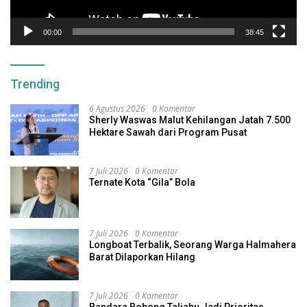
00:00
38:45
Trending
6 Agustus 2026
0 Komentar
Sherly Waswas Malut Kehilangan Jatah 7.500
Hektare Sawah dari Program Pusat
7 Juli 2026
0 Komentar
Ternate Kota “Gila” Bola
7 Juli 2026
0 Komentar
Longboat Terbalik, Seorang Warga Halmahera
Barat Dilaporkan Hilang
7 Juli 2026
0 Komentar
Bandara Bobong Taliabu Jadi Prioritas,