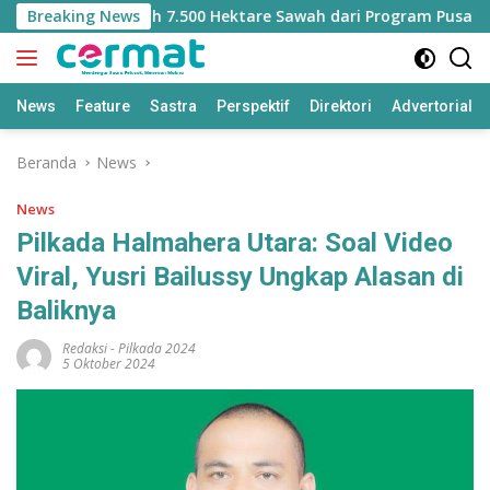
Langsung
hilangan Jatah 7.500 Hektare Sawah dari Program Pusat
Breaking News
ke
konten
News
Feature
Sastra
Perspektif
Direktori
Advertorial
Beranda
News
News
Pilkada Halmahera Utara: Soal Video
Viral, Yusri Bailussy Ungkap Alasan di
Baliknya
Redaksi
-
Pilkada 2024
5 Oktober 2024