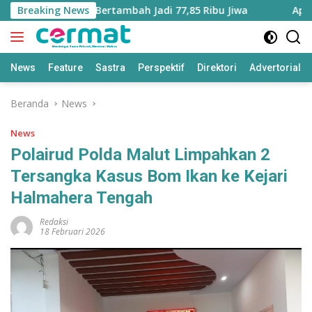
Langsung
 Maluku Utara Bertambah Jadi 77,85 Ribu Jiwa
Breaking News
Aplikasi 
ke
konten
News
Feature
Sastra
Perspektif
Direktori
Advertorial
Beranda
News
News
Polairud Polda Malut Limpahkan 2
Tersangka Kasus Bom Ikan ke Kejari
Halmahera Tengah
Redaksi
18 Februari 2026