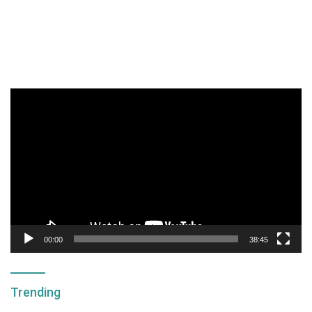
Pemutar
Video
00:00
38:45
Trending