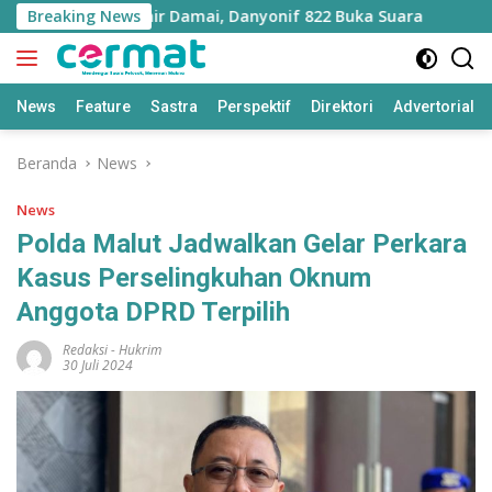
Langsung
di Morotai Berakhir Damai, Danyonif 822 Buka Suara
Breaking News
IWIP
ke
konten
News
Feature
Sastra
Perspektif
Direktori
Advertorial
Beranda
News
News
Polda Malut Jadwalkan Gelar Perkara
Kasus Perselingkuhan Oknum
Anggota DPRD Terpilih
Redaksi
-
Hukrim
30 Juli 2024