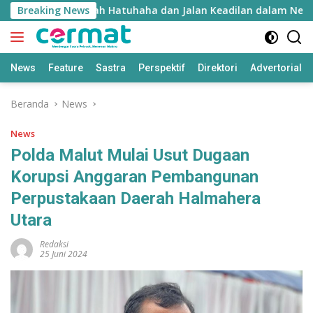
Langsung
ie Inyie: Falsafah Hatuhaha dan Jalan Keadilan dalam Negara
Breaking News
ke
konten
News
Feature
Sastra
Perspektif
Direktori
Advertorial
Beranda
News
News
Polda Malut Mulai Usut Dugaan
Korupsi Anggaran Pembangunan
Perpustakaan Daerah Halmahera
Utara
Redaksi
25 Juni 2024