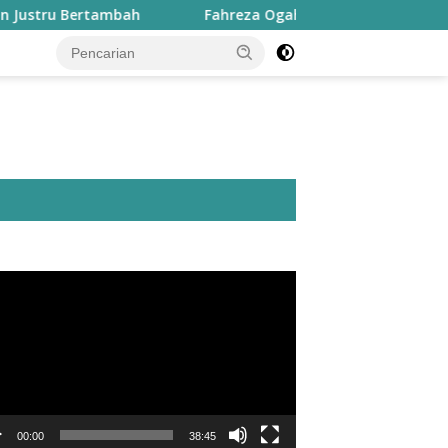
rtambah
Fahreza Ogah Tanggapi Dugaan Fraud Rp1,8 Mi
utar
o
00:00
38:45