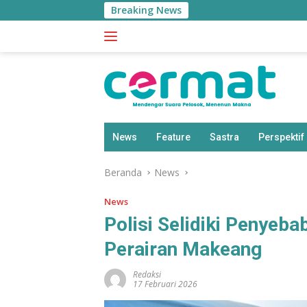
Langsung
Breaking News
Eko
ke
konten
News
Feature
Sastra
Perspektif
Beranda
News
News
Polisi Selidiki Penyeba
Perairan Makeang
Redaksi
17 Februari 2026