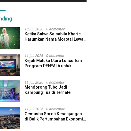
nding
10 Juli 2026
0 Komentar
Ketika Salwa Salsabila Kharie
Harumkan Nama Morotai Lewat
Duta Ekobudaya Indonesia
11 Juli 2026
0 Komentar
Kejati Maluku Utara Luncurkan
Program PENYALA untuk
Tingkatkan Kinerja Jaksa
11 Juli 2026
0 Komentar
Mendorong Tubo Jadi
Kampung Tua di Ternate
11 Juli 2026
0 Komentar
Gemusba Soroti Kesenjangan
di Balik Pertumbuhan Ekonomi
Maluku Utara