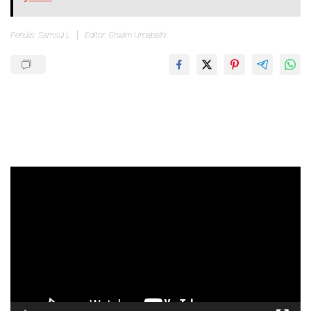
Penulis: Samsul L
Editor: Ghalim Umabaihi
Pemutar
Video