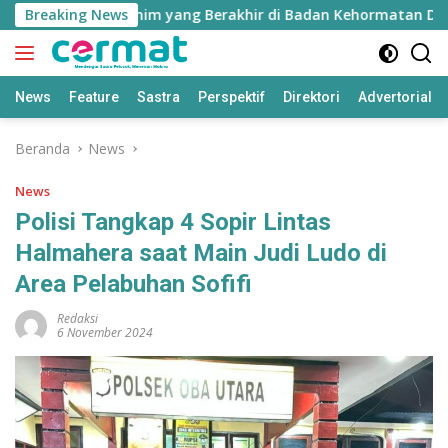
Langsung
us Nurjaya Ibrahim yang Berakhir di Badan Kehormatan DPRD
Breaking News
ke
konten
News
Feature
Sastra
Perspektif
Direktori
Advertorial
Beranda
News
News
Polisi Tangkap 4 Sopir Lintas
Halmahera saat Main Judi Ludo di
Area Pelabuhan Sofifi
Redaksi
6 November 2024