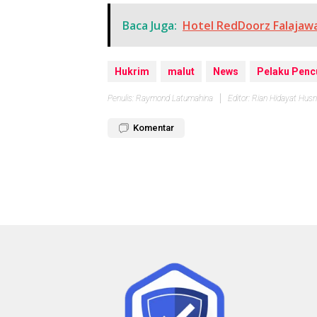
Baca Juga:
Hotel RedDoorz Falajaw
Hukrim
malut
News
Pelaku Penc
Penulis: Raymond Latumahina
Editor: Rian Hidayat Husn
Komentar