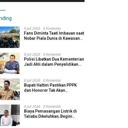
nding
9 Juli 2026
0 Komentar
Fans Diminta Taati Imbauan saat
Nobar Piala Dunia di Kawasan
Benteng Oranje
8 Juli 2026
0 Komentar
Polisi Libatkan Dua Kementerian
Jadi Ahli dalam Penyelidikan
Kapal Pengangkut Ore Nikel
Tenggelam di Halteng
8 Juli 2026
0 Komentar
Bupati Haltim Pastikan PPPK
dan Honorer Tak Akan
Dirumahkan, Pemda Siapkan
Skema Alternatif
9 Juli 2026
0 Komentar
Biaya Pemasangan Listrik di
Taliabu Dikeluhkan, Begini
Respons PLN