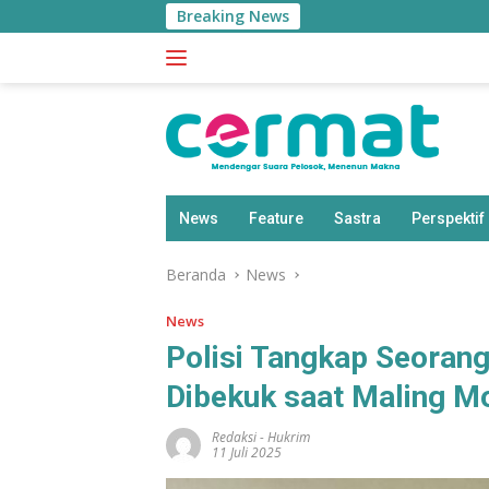
Langsung
Breaking News
Aplika
ke
konten
News
Feature
Sastra
Perspektif
Beranda
News
News
Polisi Tangkap Seorang
Dibekuk saat Maling Mo
Redaksi
-
Hukrim
11 Juli 2025