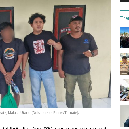
Tre
nate, Maluku Utara. (Dok. Humas Polres Ternate).
sial SAB alias Anto (35) yang mencuri satu unit