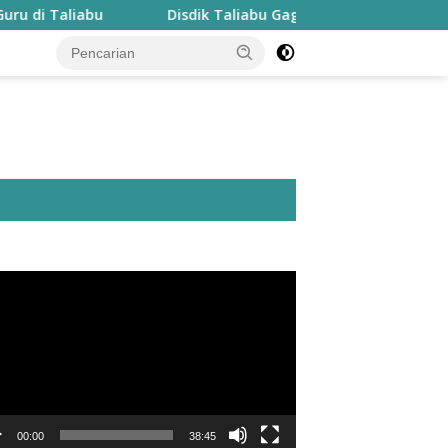
liabu
Disdik Taliabu Gagas Hari Belajar Guru, Bahasa 
utar
o
00:00
38:45