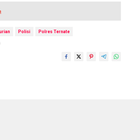
a
urian
Polisi
Polres Ternate
i