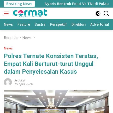
Langsung
DEA Ternate
Breaking News
Nyaris Bentrok Polisi Vs TNI di Pulau Mor
ke
konten
News
Feature
Sastra
Perspektif
Direktori
Advertorial
Beranda
News
News
Polres Ternate Konsisten Teratas,
Empat Kali Berturut-turut Unggul
dalam Penyelesaian Kasus
Redaksi
15 April 2026