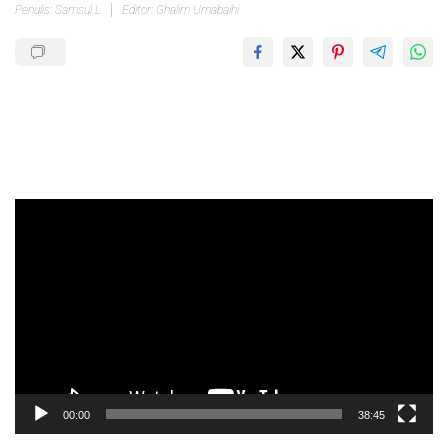
Penulis: Samsul L
Editor: Ghalim Umabaihi
Pemutar
Video
00:00
38:45