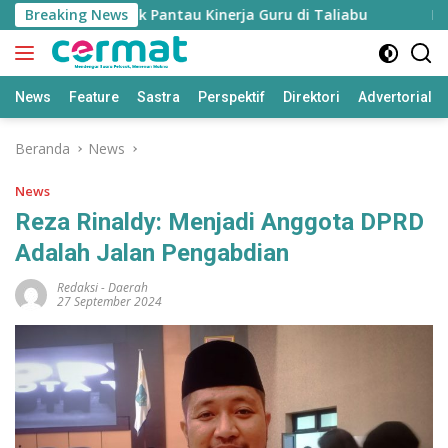
Langsung
n’ Disiapkan untuk Pantau Kinerja Guru di Taliabu
Breaking News
Disdi
ke
konten
News
Feature
Sastra
Perspektif
Direktori
Advertorial
Beranda
News
News
Reza Rinaldy: Menjadi Anggota DPRD
Adalah Jalan Pengabdian
Redaksi
-
Daerah
27 September 2024