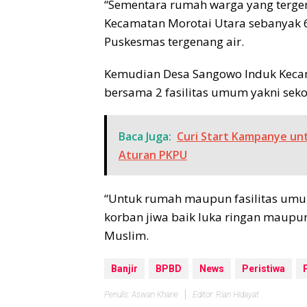
“Sementara rumah warga yang tergen
Kecamatan Morotai Utara sebanyak 6
Puskesmas tergenang air.
Kemudian Desa Sangowo Induk Keca
bersama 2 fasilitas umum yakni seko
Baca Juga:
Curi Start Kampanye unt
Aturan PKPU
“Untuk rumah maupun fasilitas umu
korban jiwa baik luka ringan maupun 
Muslim.
Banjir
BPBD
News
Peristiwa
Penulis: Aswan Kharie
Editor: Rian Hidayat