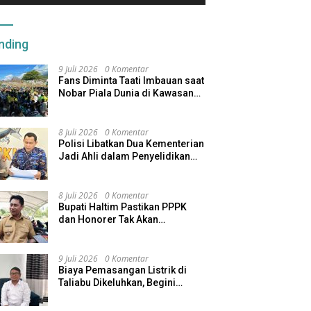
nding
9 Juli 2026
0 Komentar
Fans Diminta Taati Imbauan saat
Nobar Piala Dunia di Kawasan
Benteng Oranje
8 Juli 2026
0 Komentar
Polisi Libatkan Dua Kementerian
Jadi Ahli dalam Penyelidikan
Kapal Pengangkut Ore Nikel
Tenggelam di Halteng
8 Juli 2026
0 Komentar
Bupati Haltim Pastikan PPPK
dan Honorer Tak Akan
Dirumahkan, Pemda Siapkan
Skema Alternatif
9 Juli 2026
0 Komentar
Biaya Pemasangan Listrik di
Taliabu Dikeluhkan, Begini
Respons PLN