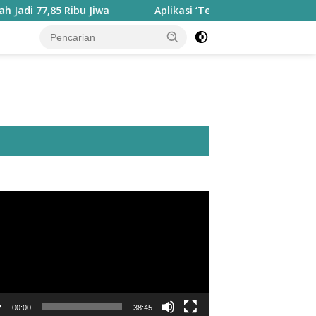
5 Ribu Jiwa
Aplikasi ‘Teras Pendidikan’ Disiapkan untuk
utar
o
00:00
38:45