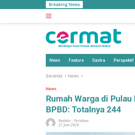
Langsung
Breaking News
ke
konten
News
Feature
Sastra
Perspektif
Beranda
News
News
Rumah Warga di Pulau 
BPBD: Totalnya 244
Redaksi
-
Peristiwa
27 Juni 2024