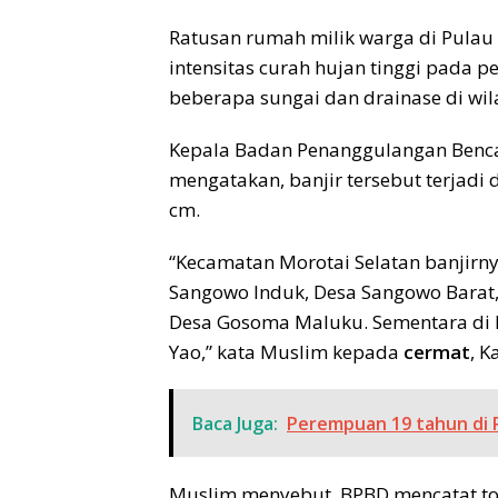
Ratusan rumah milik warga di Pulau
intensitas curah hujan tinggi pada p
beberapa sungai dan drainase di wil
Kepala Badan Penanggulangan Benca
mengatakan, banjir tersebut terjadi 
cm.
“Kecamatan Morotai Selatan banjirny
Sangowo Induk, Desa Sangowo Bara
Desa Gosoma Maluku. Sementara di K
Yao,” kata Muslim kepada
cermat
, K
Baca Juga:
Perempuan 19 tahun di P
Muslim menyebut, BPBD mencatat tot