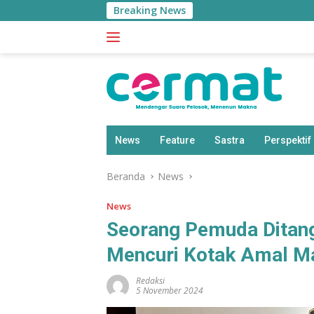
Langsung
Breaking News
ke
konten
News
Feature
Sastra
Perspektif
Beranda
News
News
Seorang Pemuda Ditang
Mencuri Kotak Amal Ma
Redaksi
5 November 2024