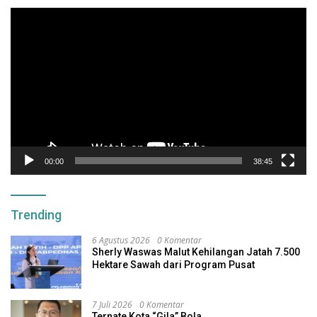
Pemutar
Video
00:00
38:45
Trending
6 Agustus 2026
0 Komentar
Sherly Waswas Malut Kehilangan Jatah 7.500
Hektare Sawah dari Program Pusat
7 Juli 2026
0 Komentar
Ternate Kota “Gila” Bola