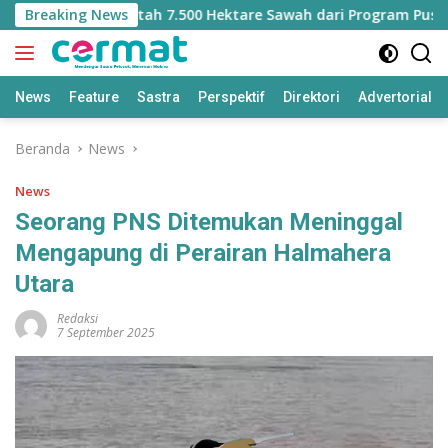
Langsung
t Kehilangan Jatah 7.500 Hektare Sawah dari Program Pusat
Breaking News
ke
konten
News
Feature
Sastra
Perspektif
Direktori
Advertorial
Beranda
News
News
Seorang PNS Ditemukan Meninggal
Mengapung di Perairan Halmahera
Utara
Redaksi
7 September 2025