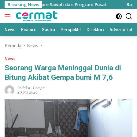
Langsung
tah 7.500 Hektare Sawah dari Program Pusat
Breaking News
Bapperida:
ke
konten
News
Feature
Sastra
Perspektif
Direktori
Advertorial
Beranda
News
News
Seorang Warga Meninggal Dunia di
Bitung Akibat Gempa bumi M 7,6
Redaksi
-
Gempa
2 April 2026