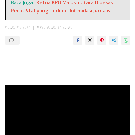
Baca Juga:
Ketua KPU Maluku Utara Didesak
Pecat Staf yang Terlibat Intimidasi Jurnalis
Penulis: Samsul L
Editor: Ghalim Umabaihi
Pemutar
Video