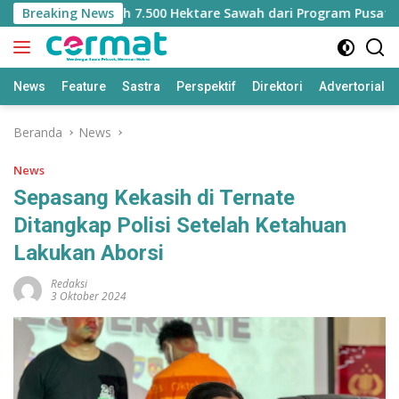
Langsung
ehilangan Jatah 7.500 Hektare Sawah dari Program Pusat
Breaking News
ke
konten
News
Feature
Sastra
Perspektif
Direktori
Advertorial
Beranda
News
News
Sepasang Kekasih di Ternate
Ditangkap Polisi Setelah Ketahuan
Lakukan Aborsi
Redaksi
3 Oktober 2024