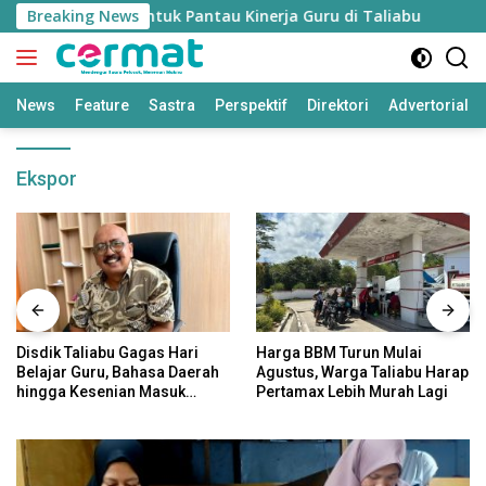
Langsung
kan’ Disiapkan untuk Pantau Kinerja Guru di Taliabu
Breaking News
Dis
ke
konten
News
Feature
Sastra
Perspektif
Direktori
Advertorial
Ekspor
Disdik Taliabu Gagas Hari
Harga BBM Turun Mulai
Belajar Guru, Bahasa Daerah
Agustus, Warga Taliabu Harap
hingga Kesenian Masuk
Pertamax Lebih Murah Lagi
Kurikulum