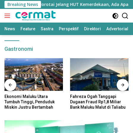
Langsung
 Vs TNI di Pulau Morotai Jelang HUT Kemerdekaan, Ada Apa?
Breaking News
ke
konten
News
Feature
Sastra
Perspektif
Direktori
Advertorial
Gastronomi
Ekonomi Maluku Utara
Fahreza Ogah Tanggapi
Tumbuh Tinggi, Penduduk
Dugaan Fraud Rp1,8 Miliar
Miskin Justru Bertambah
Bank Maluku Malut di Taliabu