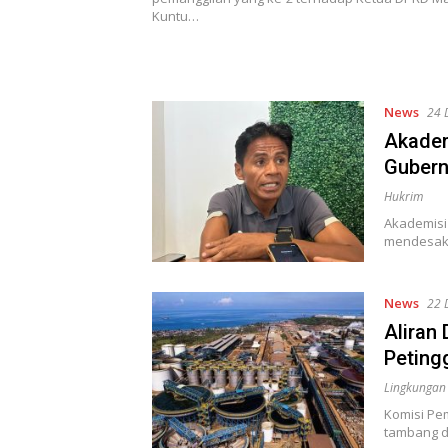
Kuntu…
News
24 
Akadem
Gubern
Hukrim
Akademisi 
mendesak 
News
22 
Aliran
Peting
Lingkungan
Komisi Pe
tambang d