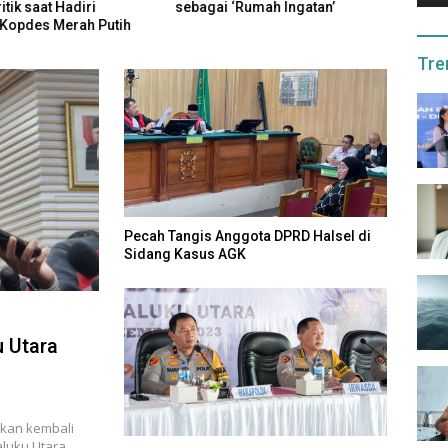
itik saat Hadiri
sebagai ‘Rumah Ingatan’
Maluk
Kopdes Merah Putih
Peri
Tre
Pecah Tangis Anggota DPRD Halsel di
Sidang Kasus AGK
 Utara
kan kembali
luku Utara,