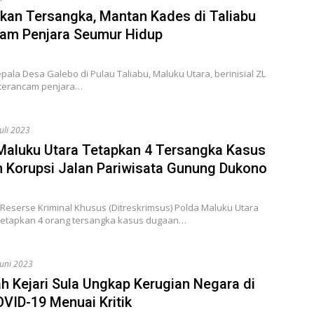
pkan Tersangka, Mantan Kades di Taliabu
am Penjara Seumur Hidup
ala Desa Galebo di Pulau Taliabu, Maluku Utara, berinisial ZL
 terancam penjara…
Juli 2023
Maluku Utara Tetapkan 4 Tersangka Kasus
 Korupsi Jalan Pariwisata Gunung Dukono
 Reserse Kriminal Khusus (Ditreskrimsus) Polda Maluku Utara
etapkan 4 orang tersangka kasus dugaan…
Juni 2023
h Kejari Sula Ungkap Kerugian Negara di
VID-19 Menuai Kritik