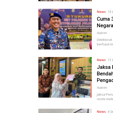
News
18 
Cuma 3
Negara
Hukrim
Ditektorat
berhasil 
News
15 
Jaksa 
Bendah
Pengad
Hukrim
Jaksa Penu
resmi mel
News
4 S