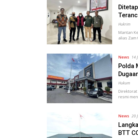
Diteta
Teranc
Hukrim
Mantan Kep
alias Zam
News
14 
Polda 
Dugaan
Hukum
Direktorat
resmi men
News
20 
Langka
BTT CO