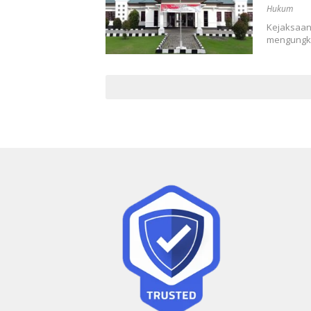
Hukum
Kejaksaan
mengungka