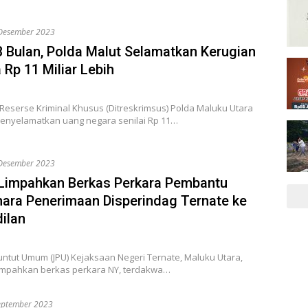
Desember 2023
 Bulan, Polda Malut Selamatkan Kerugian
 Rp 11 Miliar Lebih
 Reserse Kriminal Khusus (Ditreskrimsus) Polda Maluku Utara
menyelamatkan uang negara senilai Rp 11…
Desember 2023
Limpahkan Berkas Perkara Pembantu
ara Penerimaan Disperindag Ternate ke
ilan
ntut Umum (JPU) Kejaksaan Negeri Ternate, Maluku Utara,
impahkan berkas perkara NY, terdakwa…
eptember 2023