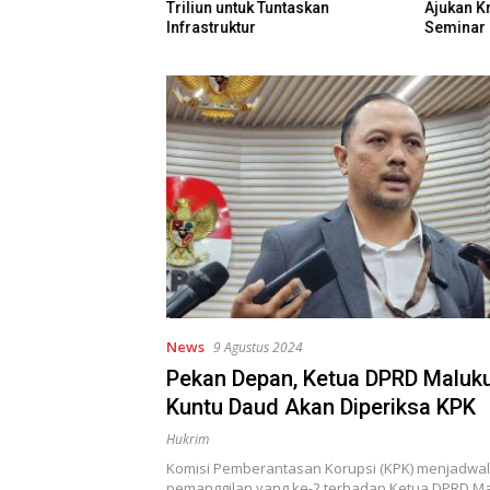
atah 7.500 Hektare
Triliun untuk Tuntaskan
Ajukan Kr
Program Pusat
Infrastruktur
Seminar 
News
9 Agustus 2024
Pekan Depan, Ketua DPRD Maluku
Kuntu Daud Akan Diperiksa KPK
Hukrim
Komisi Pemberantasan Korupsi (KPK) menjadwal
pemanggilan yang ke-2 terhadap Ketua DPRD Ma