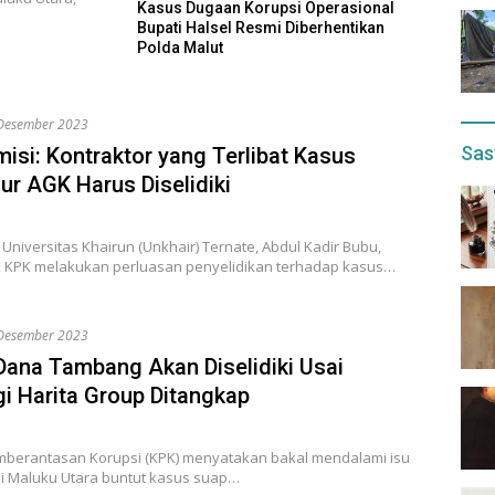
Kasus Dugaan Korupsi Operasional
Bupati Halsel Resmi Diberhentikan
Polda Malut
Desember 2023
Sas
isi: Kontraktor yang Terlibat Kasus
ur AGK Harus Diselidiki
Universitas Khairun (Unkhair) Ternate, Abdul Kadir Bubu,
KPK melakukan perluasan penyelidikan terhadap kasus…
Desember 2023
 Dana Tambang Akan Diselidiki Usai
gi Harita Group Ditangkap
mberantasan Korupsi (KPK) menyatakan bakal mendalami isu
i Maluku Utara buntut kasus suap…