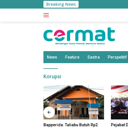
Langsung
Breaking News
ke
konten
News
Feature
Sastra
Perspektif
Korupsi
as Malut
Bapperida: Taliabu Butuh Rp2
Pejabat 