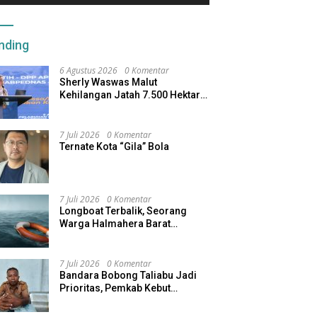
u Utara Hilirisasi
Pengembalian Kewenangan
Se
kanan-Perkebunan
Kelautan ke Pemkab
P
nding
6 Agustus 2026
0 Komentar
Sherly Waswas Malut
Kehilangan Jatah 7.500 Hektare
Sawah dari Program Pusat
7 Juli 2026
0 Komentar
Ternate Kota “Gila” Bola
7 Juli 2026
0 Komentar
Longboat Terbalik, Seorang
Warga Halmahera Barat
Dilaporkan Hilang
7 Juli 2026
0 Komentar
Bandara Bobong Taliabu Jadi
Prioritas, Pemkab Kebut
Pembebasan Lahan