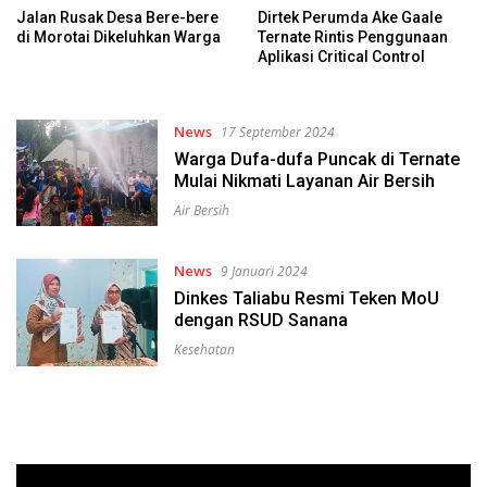
Jalan Rusak Desa Bere-bere
Dirtek Perumda Ake Gaale
di Morotai Dikeluhkan Warga
Ternate Rintis Penggunaan
Aplikasi Critical Control
News
17 September 2024
Warga Dufa-dufa Puncak di Ternate
Mulai Nikmati Layanan Air Bersih
Air Bersih
News
9 Januari 2024
Dinkes Taliabu Resmi Teken MoU
dengan RSUD Sanana
Kesehatan
Pemutar