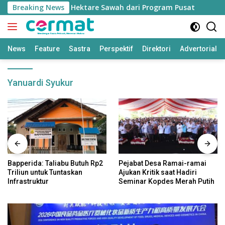
Langsung
gan Jatah 7.500 Hektare Sawah dari Program Pusat
Breaking News
Bap
ke
konten
News
Feature
Sastra
Perspektif
Direktori
Advertorial
Yanuardi Syukur
Bapperida: Taliabu Butuh Rp2
Pejabat Desa Ramai-ramai
Triliun untuk Tuntaskan
Ajukan Kritik saat Hadiri
Infrastruktur
Seminar Kopdes Merah Putih