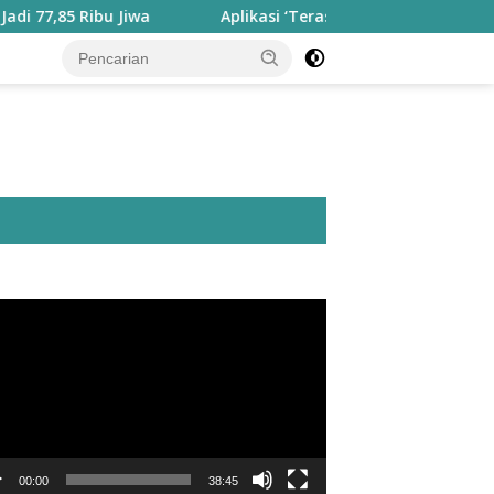
 Ribu Jiwa
Aplikasi ‘Teras Pendidikan’ Disiapkan untuk
utar
o
00:00
38:45