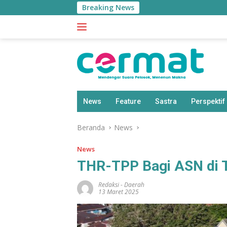
Langsung
Breaking News
ke
konten
News
Feature
Sastra
Perspektif
Beranda
News
News
THR-TPP Bagi ASN di T
Redaksi
-
Daerah
13 Maret 2025