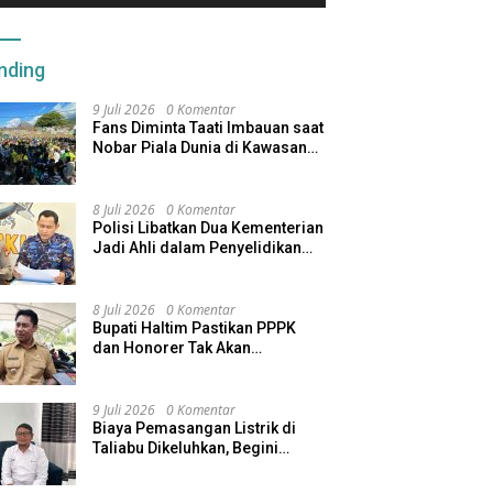
nding
9 Juli 2026
0 Komentar
Fans Diminta Taati Imbauan saat
Nobar Piala Dunia di Kawasan
Benteng Oranje
8 Juli 2026
0 Komentar
Polisi Libatkan Dua Kementerian
Jadi Ahli dalam Penyelidikan
Kapal Pengangkut Ore Nikel
Tenggelam di Halteng
8 Juli 2026
0 Komentar
Bupati Haltim Pastikan PPPK
dan Honorer Tak Akan
Dirumahkan, Pemda Siapkan
Skema Alternatif
9 Juli 2026
0 Komentar
Biaya Pemasangan Listrik di
Taliabu Dikeluhkan, Begini
Respons PLN