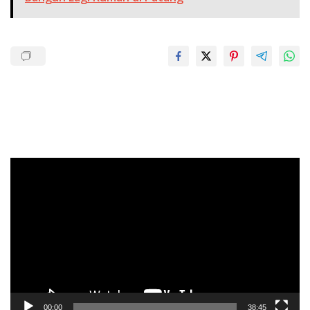
Pemutar
Video
00:00
38:45