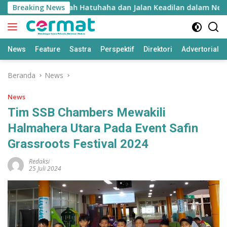
Langsung
yie Inyie: Falsafah Hatuhaha dan Jalan Keadilan dalam Negara
Breaking News
ke
konten
News
Feature
Sastra
Perspektif
Direktori
Advertorial
Beranda
News
News
Tim SSB Chambers Mewakili
Halmahera Utara Pada Event Safin
Grassroots Festival 2024
Redaksi
25 Juli 2024