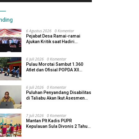
a Api Ilegal di Halut, 3
Sridewi Morotai Kembali Layani
K
u Ditangkap
Pengisian BBM
P
nding
6 Agustus 2026
0 Komentar
Pejabat Desa Ramai-ramai
Ajukan Kritik saat Hadiri
Seminar Kopdes Merah Putih
6 Juli 2026
0 Komentar
Pulau Morotai Sambut 1.360
Atlet dan Ofisial POPDA XII
Maluku Utara
6 Juli 2026
0 Komentar
Puluhan Penyandang Disabilitas
di Taliabu Akan Ikut Asesmen
dari Kemensos
7 Juli 2026
0 Komentar
Mantan Plt Kadis PUPR
Kepulauan Sula Divonis 2 Tahun
Penjara, Direktur CV SBU
Dihukum 4 Tahun