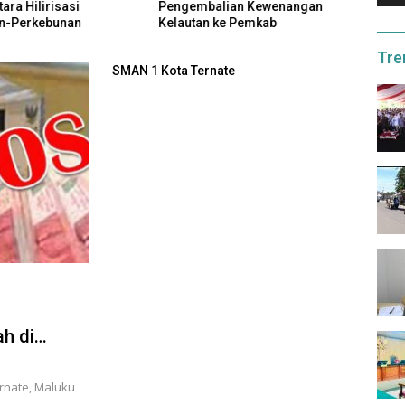
ara Hilirisasi
Pengembalian Kewenangan
Senjat
n-Perkebunan
Kelautan ke Pemkab
Pelak
Tre
SMAN 1 Kota Ternate
h di
rnate, Maluku