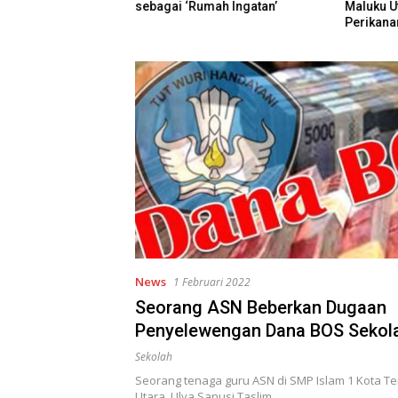
 saat Hadiri
sebagai ‘Rumah Ingatan’
Maluku Ut
des Merah Putih
Perikana
News
1 Februari 2022
Seorang ASN Beberkan Dugaan
Penyelewengan Dana BOS Sekola
Ternate
Sekolah
Seorang tenaga guru ASN di SMP Islam 1 Kota Te
Utara, Ulya Sanusi Taslim,…