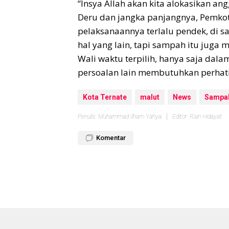
“Insya Allah akan kita alokasikan an
Deru dan jangka panjangnya, Pemkot 
pelaksanaannya terlalu pendek, di s
hal yang lain, tapi sampah itu juga 
Wali waktu terpilih, hanya saja dala
persoalan lain membutuhkan perhati
Kota Ternate
malut
News
Sampa
Penulis: Muhammad Ilham Yahya
Editor: Rian Hidayat
Komentar