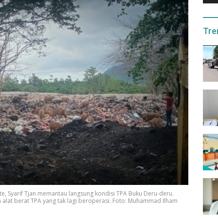
Tre
te, Syarif Tjan memantau langsung kondisi TPA Buku Deru-deru.
 alat berat TPA yang tak lagi beroperasi. Foto: Muhammad Ilham