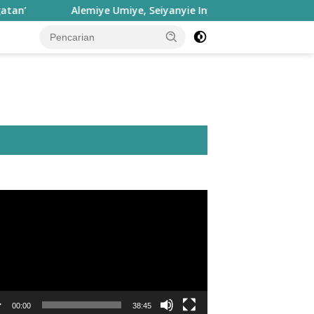
Alemiye Umiye, Seiyanyie Inyie: Falsafah Hatuhaha dan Jal
utar
o
00:00
38:45