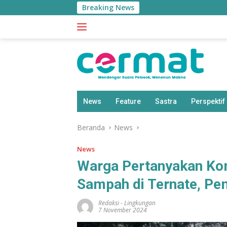
Langsung
Breaking News
ke
konten
News
Feature
Sastra
Perspektif
Beranda
News
News
Warga Pertanyakan K
Sampah di Ternate, Pem
Redaksi
-
Lingkungan
7 November 2024