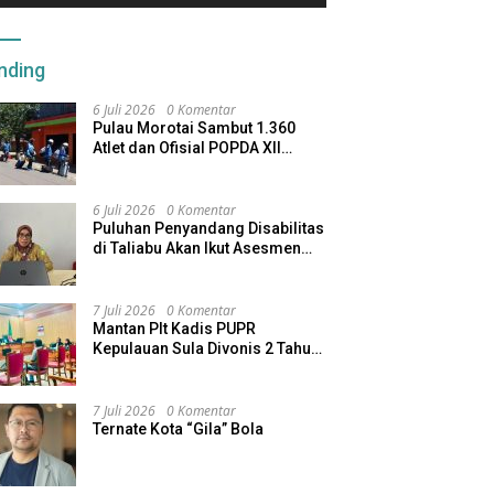
nding
6 Juli 2026
0 Komentar
Pulau Morotai Sambut 1.360
Atlet dan Ofisial POPDA XII
Maluku Utara
6 Juli 2026
0 Komentar
Puluhan Penyandang Disabilitas
di Taliabu Akan Ikut Asesmen
dari Kemensos
7 Juli 2026
0 Komentar
Mantan Plt Kadis PUPR
Kepulauan Sula Divonis 2 Tahun
Penjara, Direktur CV SBU
Dihukum 4 Tahun
7 Juli 2026
0 Komentar
Ternate Kota “Gila” Bola