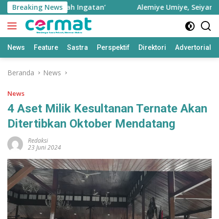
Langsung
sebagai ‘Rumah Ingatan’
Breaking News
Alemiye Umiye, Seiyanyie In
ke
konten
News
Feature
Sastra
Perspektif
Direktori
Advertorial
Beranda
News
News
4 Aset Milik Kesultanan Ternate Akan
Ditertibkan Oktober Mendatang
Redaksi
23 Juni 2024