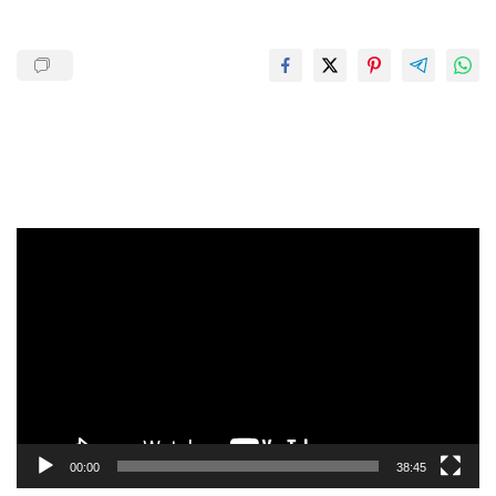
Pemutar
Video
00:00
38:45