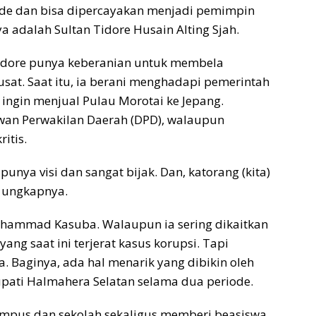
 ide dan bisa dipercayakan menjadi pemimpin
a adalah Sultan Tidore Husain Alting Sjah.
 Tidore punya keberanian untuk membela
sat. Saat itu, ia berani menghadapi pemerintah
 ingin menjual Pulau Morotai ke Jepang.
ewan Perwakilan Daerah (DPD), walaupun
itis.
punya visi dan sangat bijak. Dan, katorang (kita)
” ungkapnya.
Muhammad Kasuba. Walaupun ia sering dikaitkan
ng saat ini terjerat kasus korupsi. Tapi
. Baginya, ada hal menarik yang dibikin oleh
ati Halmahera Selatan selama dua periode.
s dan sekolah sekaligus memberi beasiswa