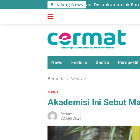
Langsung
Aplikasi ‘Teras Pendidikan’ Disiapkan untuk Pantau Kinerja Gu
Breaking News
ke
konten
News
Feature
Sastra
Perspektif
Beranda
News
News
Akademisi Ini Sebut Ma
Redaksi
22 Mei 2024