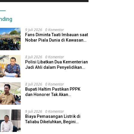
nding
9 Juli 2026
0 Komentar
Fans Diminta Taati Imbauan saat
Nobar Piala Dunia di Kawasan
Benteng Oranje
8 Juli 2026
0 Komentar
Polisi Libatkan Dua Kementerian
Jadi Ahli dalam Penyelidikan
Kapal Pengangkut Ore Nikel
Tenggelam di Halteng
8 Juli 2026
0 Komentar
Bupati Haltim Pastikan PPPK
dan Honorer Tak Akan
Dirumahkan, Pemda Siapkan
Skema Alternatif
9 Juli 2026
0 Komentar
Biaya Pemasangan Listrik di
Taliabu Dikeluhkan, Begini
Respons PLN