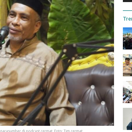
Tre
 narasumber di podcast cermat. Foto: Tim cermat