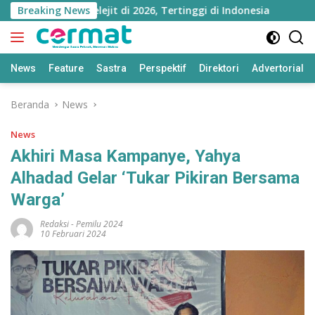
Langsung
 Utara Melejit di 2026, Tertinggi di Indonesia
Breaking News
Ningsi
ke
konten
News
Feature
Sastra
Perspektif
Direktori
Advertorial
Beranda
News
News
Akhiri Masa Kampanye, Yahya
Alhadad Gelar ‘Tukar Pikiran Bersama
Warga’
Redaksi
-
Pemilu 2024
10 Februari 2024