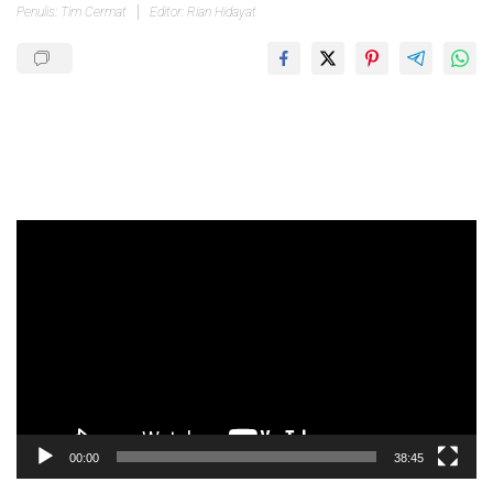
Penulis: Tim Cermat
Editor: Rian Hidayat
Pemutar
Video
00:00
38:45