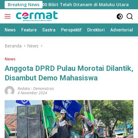
Langsung
si Mangrove, 36.500 Bibit Telah Ditanam di Maluku Utara
Breaking News
ke
konten
News
Feature
Sastra
Perspektif
Direktori
Advertorial
Beranda
News
News
Anggota DPRD Pulau Morotai Dilantik,
Disambut Demo Mahasiswa
Redaksi
-
Demonstrasi
4 November 2024