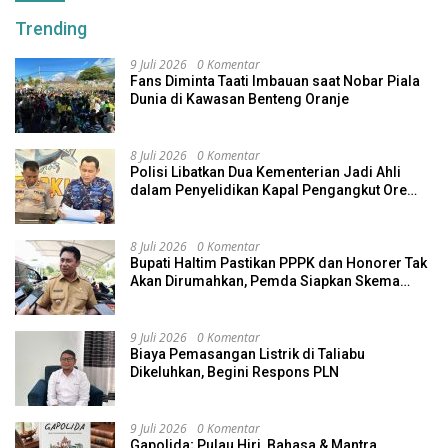
Trending
9 Juli 2026
0 Komentar
Fans Diminta Taati Imbauan saat Nobar Piala
Dunia di Kawasan Benteng Oranje
8 Juli 2026
0 Komentar
Polisi Libatkan Dua Kementerian Jadi Ahli
dalam Penyelidikan Kapal Pengangkut Ore
Nikel Tenggelam di Halteng
8 Juli 2026
0 Komentar
Bupati Haltim Pastikan PPPK dan Honorer Tak
Akan Dirumahkan, Pemda Siapkan Skema
Alternatif
9 Juli 2026
0 Komentar
Biaya Pemasangan Listrik di Taliabu
Dikeluhkan, Begini Respons PLN
9 Juli 2026
0 Komentar
Gapolida; Pulau Hiri, Bahasa & Mantra