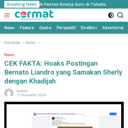
Langsung
 Disiapkan untuk Pantau Kinerja Guru di Taliabu
Breaking News
Disdik 
ke
konten
News
Feature
Sastra
Perspektif
Direktori
Advertorial
Beranda
News
News
CEK FAKTA: Hoaks Postingan
Bernato Liandro yang Samakan Sherly
dengan Khadijah
Redaksi
13 November 2024