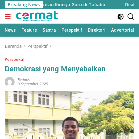
Langsung
pkan untuk Pantau Kinerja Guru di Taliabu
Breaking News
Disdik Talia
ke
konten
News
Feature
Sastra
Perspektif
Direktori
Advertorial
Beranda
Perspektif
Perspektif
Demokrasi yang Menyebalkan
Redaksi
3 September 2025