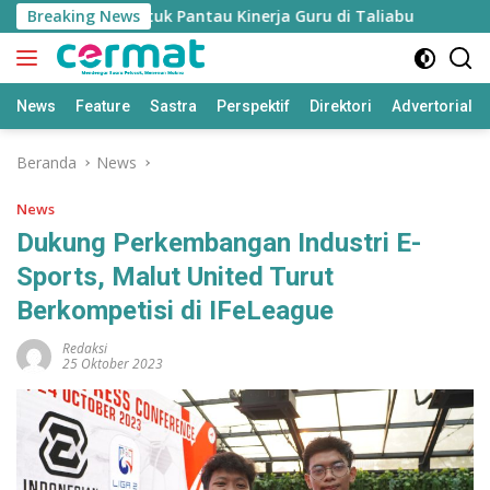
Langsung
’ Disiapkan untuk Pantau Kinerja Guru di Taliabu
Breaking News
Disdik
ke
konten
News
Feature
Sastra
Perspektif
Direktori
Advertorial
Beranda
News
News
Dukung Perkembangan Industri E-
Sports, Malut United Turut
Berkompetisi di IFeLeague
Redaksi
25 Oktober 2023