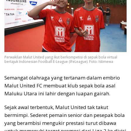
Perwakilan Malut United yang ikut berkompetisi di sepak bola virtual
bertajuk Indonesian Football E-League (IFeLeague). Foto: Istimewa
Semangat olahraga yang tertanam dalam embrio
Malut United FC membuat klub sepak bola asal
Maluku Utara ini lahir dengan luapan gairah.
Sejak awal terbentuk, Malut United tak takut
bermimpi. Sederet pemain senior dan pesepak bola
yang berambisi mengukir prestasi turut dibawa
untuk memenuhi target promosi dari Liga 2 ke divisi