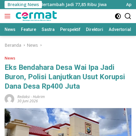
Langsung
 Maluku Utara Bertambah Jadi 77,85 Ribu Jiwa
Breaking News
Aplikasi 
ke
konten
News
Feature
Sastra
Perspektif
Direktori
Advertorial
Beranda
News
News
Eks Bendahara Desa Wai Ipa Jadi
Buron, Polisi Lanjutkan Usut Korupsi
Dana Desa Rp400 Juta
Redaksi
-
Hukrim
30 Juni 2026