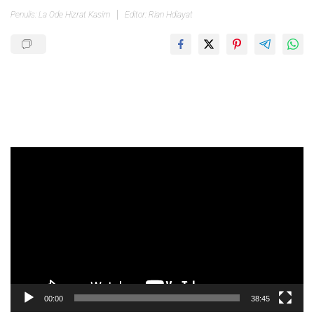
Penulis: La Ode Hizrat Kasim
Editor: Rian Hdiayat
Pemutar
Video
00:00
38:45