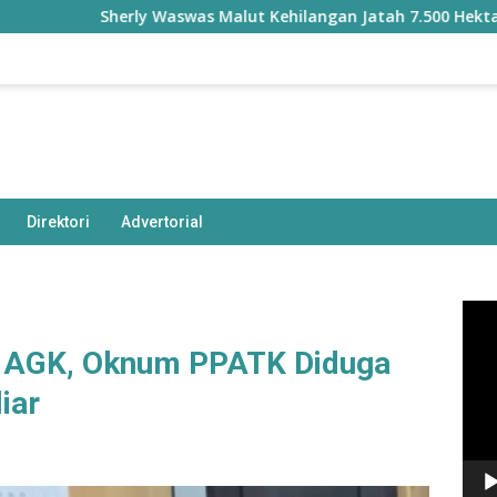
Sherly Waswas Malut Kehilangan Jatah 7.500 Hektare Sawah d
Direktori
Advertorial
Pem
Vide
p AGK, Oknum PPATK Diduga
liar