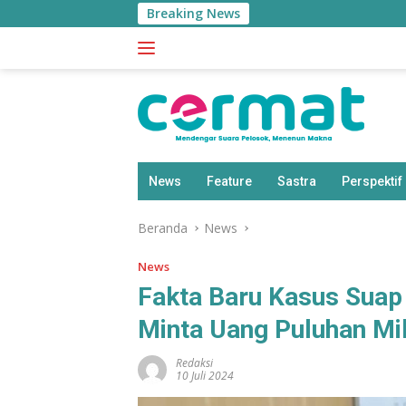
Langsung
Breaking News
ke
konten
News
Feature
Sastra
Perspektif
Beranda
News
News
Fakta Baru Kasus Sua
Minta Uang Puluhan Mi
Redaksi
10 Juli 2024