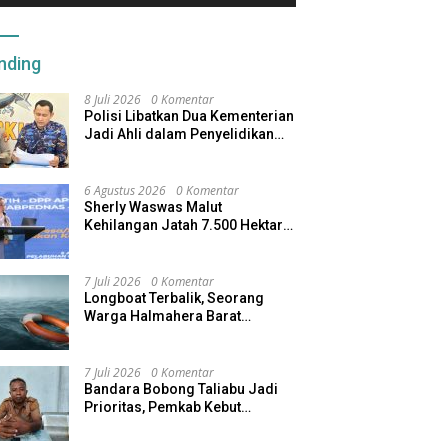
nding
8 Juli 2026
0 Komentar
Polisi Libatkan Dua Kementerian
Jadi Ahli dalam Penyelidikan
Kapal Pengangkut Ore Nikel
Tenggelam di Halteng
6 Agustus 2026
0 Komentar
Sherly Waswas Malut
Kehilangan Jatah 7.500 Hektare
Sawah dari Program Pusat
7 Juli 2026
0 Komentar
Longboat Terbalik, Seorang
Warga Halmahera Barat
Dilaporkan Hilang
7 Juli 2026
0 Komentar
Bandara Bobong Taliabu Jadi
Prioritas, Pemkab Kebut
Pembebasan Lahan