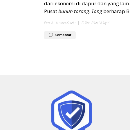
dari ekonomi di dapur dan yang lain.
Pusat
bunuh torang
.
Tong
berharap BB
Penulis: Aswan Kharie
Editor: Rian Hidayat
Komentar