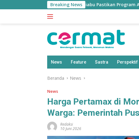
Langsung
tus 3T Dicabut, Disdik Taliabu Pastikan Program Afirmasi Tetap
Breaking News
ke
konten
News
Feature
Sastra
Perspektif
Beranda
News
News
Harga Pertamax di Mor
Warga: Pemerintah Pus
Redaksi
10 Juni 2026