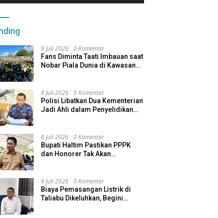
nding
9 Juli 2026
0 Komentar
Fans Diminta Taati Imbauan saat
Nobar Piala Dunia di Kawasan
Benteng Oranje
8 Juli 2026
0 Komentar
Polisi Libatkan Dua Kementerian
Jadi Ahli dalam Penyelidikan
Kapal Pengangkut Ore Nikel
Tenggelam di Halteng
8 Juli 2026
0 Komentar
Bupati Haltim Pastikan PPPK
dan Honorer Tak Akan
Dirumahkan, Pemda Siapkan
Skema Alternatif
9 Juli 2026
0 Komentar
Biaya Pemasangan Listrik di
Taliabu Dikeluhkan, Begini
Respons PLN