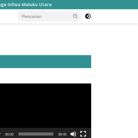
luku Utara
utar
o
00:00
38:45