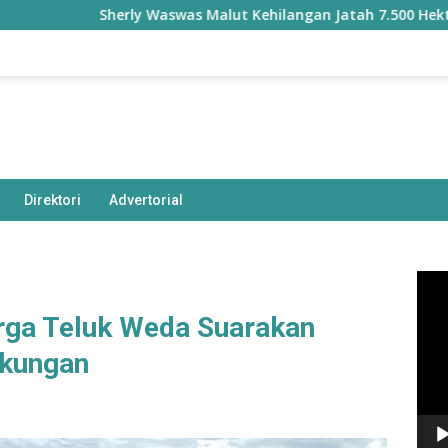
Sherly Waswas Malut Kehilangan Jatah 7.500 Hektare Sawah d
Direktori
Advertorial
Pem
Vide
rga Teluk Weda Suarakan
gkungan