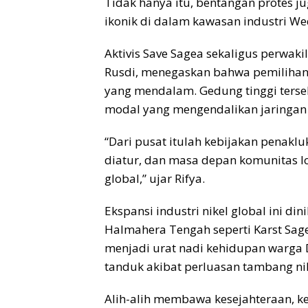
Tidak hanya itu, bentangan protes j
ikonik di dalam kawasan industri We
Aktivis Save Sagea sekaligus perwak
Rusdi, menegaskan bahwa pemilihan
yang mendalam. Gedung tinggi terse
modal yang mengendalikan jaringan i
“Dari pusat itulah kebijakan penaklu
diatur, dan masa depan komunitas l
global,” ujar Rifya.
Ekspansi industri nikel global ini din
Halmahera Tengah seperti Karst Sag
menjadi urat nadi kehidupan warga D
tanduk akibat perluasan tambang ni
Alih-alih membawa kesejahteraan, keh