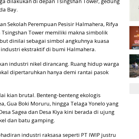
uga dilakukan di depan Tsingshan Tower, gedung
da Bay.
ilan Sekolah Perempuan Pesisir Halmahera, Rifya
 Tsingshan Tower memiliki makna simbolik
but dinilai sebagai simbol angkuhnya kuasa
ndustri ekstraktif di bumi Halmahera.
kan industri nikel dirancang. Ruang hidup warga
okal dipertaruhkan hanya demi rantai pasok
ilai kian brutal. Benteng-benteng ekologis
ea, Gua Boki Moruru, hingga Telaga Yonelo yang
esa Sagea dan Desa Kiya kini berada di ujung
kel dan batu gamping.
adiran industri raksasa seperti PT IWIP justru