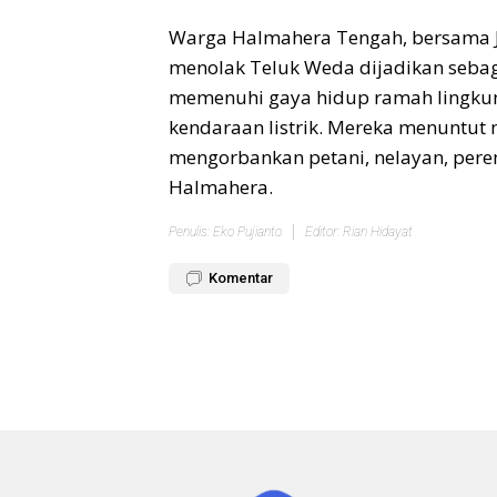
Warga Halmahera Tengah, bersama 
menolak Teluk Weda dijadikan sebaga
memenuhi gaya hidup ramah lingkun
kendaraan listrik. Mereka menuntut
mengorbankan petani, nelayan, per
Halmahera.
Penulis: Eko Pujianto
Editor: Rian Hidayat
Komentar