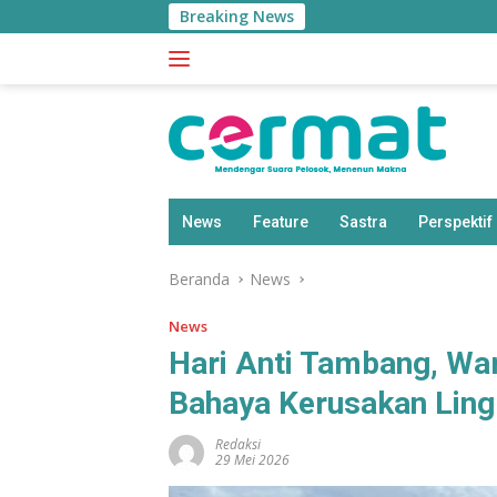
Langsung
Breaking News
ke
konten
News
Feature
Sastra
Perspektif
Beranda
News
News
Hari Anti Tambang, Wa
Bahaya Kerusakan Lin
Redaksi
29 Mei 2026