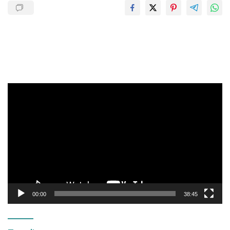
Pemutar
Video
00:00
38:45