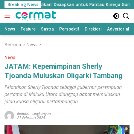
Langsung
as Pendidikan’ Disiapkan untuk Pantau Kinerja Guru di Taliabu
Breaking News
ke
konten
News
Feature
Sastra
Perspektif
Direktori
Advertorial
Beranda
News
News
JATAM: Kepemimpinan Sherly
Tjoanda Muluskan Oligarki Tambang
Pelantikan Sherly Tjoanda sebagai gubernur perempuan
pertama di Maluku Utara dianggap dapat memuluskan
jalan kuasa oligarki pertambangan.
Redaksi
-
Lingkungan
21 Februari 2025