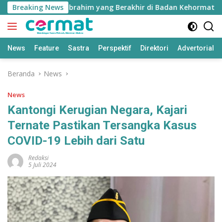
Langsung
Kasus Nurjaya Ibrahim yang Berakhir di Badan Kehormatan DP
Breaking News
ke
konten
News
Feature
Sastra
Perspektif
Direktori
Advertorial
Beranda
News
News
Kantongi Kerugian Negara, Kajari
Ternate Pastikan Tersangka Kasus
COVID-19 Lebih dari Satu
Redaksi
5 Juli 2024