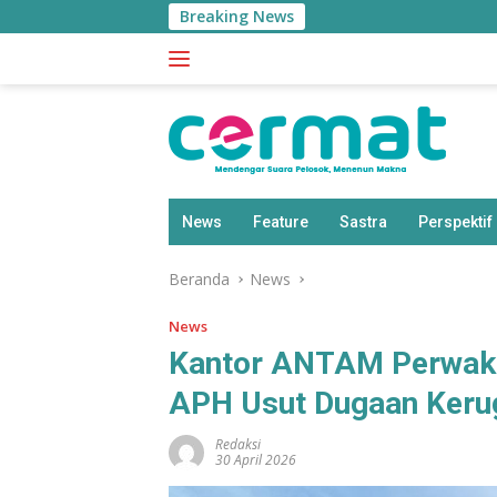
Langsung
Breaking News
ke
konten
News
Feature
Sastra
Perspektif
Beranda
News
News
Kantor ANTAM Perwaki
APH Usut Dugaan Kerug
Redaksi
30 April 2026