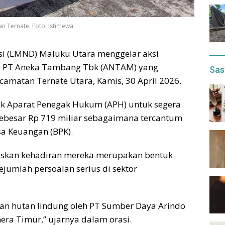
n Ternate. Foto: Istimewa
i (LMND) Maluku Utara menggelar aksi
ng PT Aneka Tambang Tbk (ANTAM) yang
Sas
camatan Ternate Utara, Kamis, 30 April 2026.
ak Aparat Penegak Hukum (APH) untuk segera
ebesar Rp 719 miliar sebagaimana tercantum
a Keuangan (BPK).
egaskan kehadiran mereka merupakan bentuk
jumlah persoalan serius di sektor
an hutan lindung oleh PT Sumber Daya Arindo
ra Timur,” ujarnya dalam orasi.