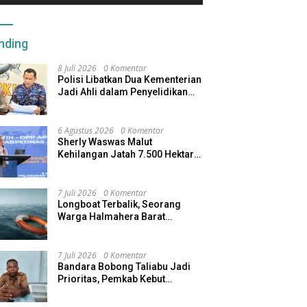
nding
8 Juli 2026
0 Komentar
Polisi Libatkan Dua Kementerian
Jadi Ahli dalam Penyelidikan
Kapal Pengangkut Ore Nikel
Tenggelam di Halteng
6 Agustus 2026
0 Komentar
Sherly Waswas Malut
Kehilangan Jatah 7.500 Hektare
Sawah dari Program Pusat
7 Juli 2026
0 Komentar
Longboat Terbalik, Seorang
Warga Halmahera Barat
Dilaporkan Hilang
7 Juli 2026
0 Komentar
Bandara Bobong Taliabu Jadi
Prioritas, Pemkab Kebut
Pembebasan Lahan