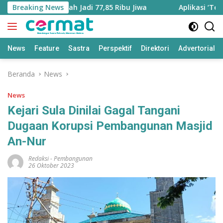
Langsung
Utara Bertambah Jadi 77,85 Ribu Jiwa
Breaking News
Aplikasi ‘Teras P
ke
konten
News
Feature
Sastra
Perspektif
Direktori
Advertorial
Beranda
News
News
Kejari Sula Dinilai Gagal Tangani
Dugaan Korupsi Pembangunan Masjid
An-Nur
Redaksi
-
Pembangunan
26 Oktober 2023