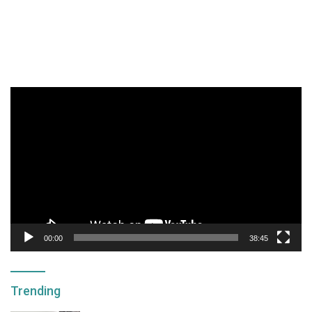
Pemutar
Video
00:00
38:45
Trending